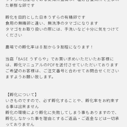
た新鮮な卵です
孵化を目的とした日本うずらの有精卵です
食用の無精卵と違い、無洗浄のタマゴになります
タマゴをお取り扱いの際には、手洗いなど十分に気をつけて
ください
農場での孵化率は８割から９割程になります！
当店「BASE うずらや」でお買い求めいただいたお客様に
は、孵化マニュアルのPDFを送付させていただいております
ご希望のお客様は、ご注文番号と合わせてお問合せください
ますようお願い致します。
【孵化について】
いきものですので、必ず孵化することや、孵化率をお約束す
る事は出来ません
孵化の環境により孵化に失敗してしまう事もありますので、
孵化しなかった事を理由とするご返品・ご返金などは一切承
っておりません