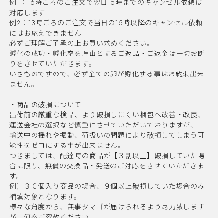
例1：16時ごろのご注文で翌日15時までのキャンセル依頼は
対応します
例2：13時ごろのご注文で当日の15時以降のキャンセル依頼
にはお応えできません
必ずご理解ご了承の上お買い求めください。
孵化の成功・孵化率を理由とするご返品・ご返金は一切お断
りをさせていただきます。
いきものですので、必ず全ての卵が孵化する事はお約束出来
ません。
・商品の破損について
出荷前の厳重な検品、より破損しにくい梱包へ改善・改良、
運送会社の選択など慎重にさせていただいておりますが、
輸送中の揺れや振動、荷扱いの問題により破損してしまう可
能性をゼロにする事が出来ません。
つきましては、配達時の商品が【３割以上】破損していた場
合に限り、無償の交換品・発送のご対応をさせていただきま
す。
例）３０個入り商品の場合、９個以上破損していた場合のみ
補填対象となります。
様々な角度から、無事タマゴが届けられるよう尽力致します
が、何卒ご容赦ください。