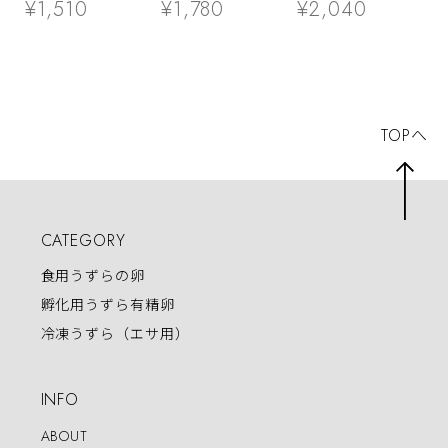
¥1,510
¥1,780
¥2,040
パック
ック
パック
TOPへ
CATEGORY
食用うずらの卵
孵化用うずら有精卵
冷凍うずら（エサ用）
INFO
ABOUT