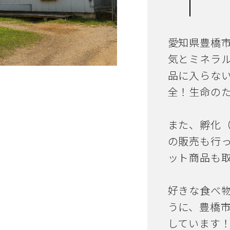
愛知県豊橋
気とミネラ
品に入らな
全！生命の
また、孵化
の販売も行
ット商品も
好きな食べ
うに、豊橋