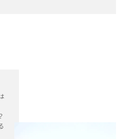
は
？
る