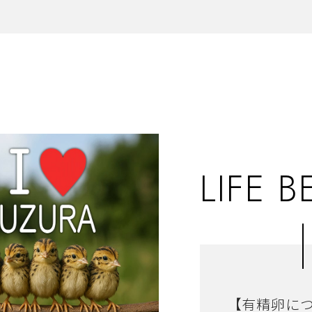
LIFE B
【有精卵に