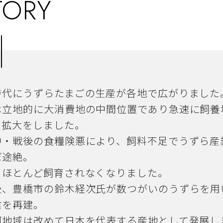
TORY
時代にうずらたまごの生産が各地で広がりました
は立地的に大消費地の中間位置であり急速に飼養
て拡大をしました。
中・戦後の食糧険悪により、飼料不足でうずら産
ぼ途絶。
、ほとんど飼育されなくなりました。
後、豊橋市の鈴木経次氏が数つがいのうずらを用
業を再建。
河地域は改めて日本を代表する産地として発展し