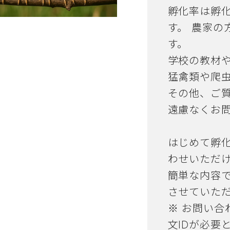
孵化率は孵
す。 農家の
す。
学校の教材
猛禽類や爬
その他、ご
遠慮なくお
はじめて孵
わせいただ
簡単な内容
させていた
※ お問い