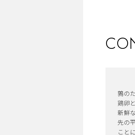
CO
鶉の
鶏卵
新鮮
先の