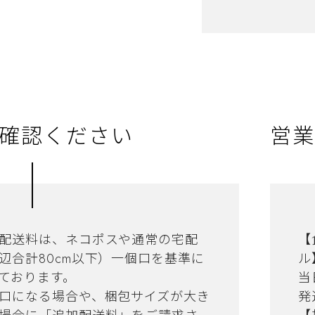
確認ください
営業
配送料は、ネコポスや通常の宅配
【
辺合計80cm以下）一個口を基準に
ル
ております。
当
口になる場合や、梱包サイズが大き
発