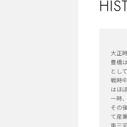
HIS
大正
豊橋
とし
戦時
はほ
一時
その
て産
東三