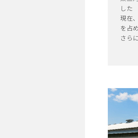
した
現在
を占
さら