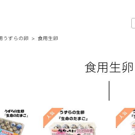
用うずらの卵
食用生卵
食用生卵