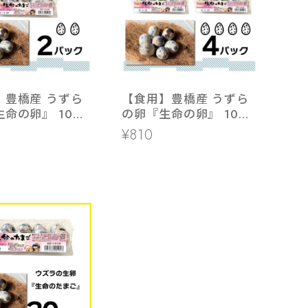
】豊橋産 うずら
【食用】豊橋産 うずら
命の卵』 10個
の卵『生命の卵』 10個
パック
入り 4パック
¥810