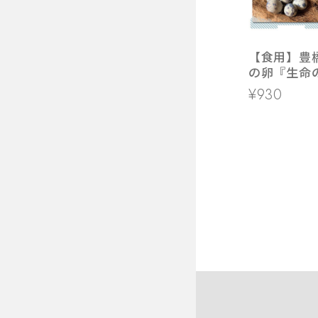
【食用】豊
の卵『生命の
入り 5パッ
¥930