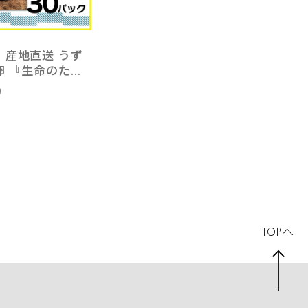
】産地直送 うず
卵 『生命のたま
個入り×30パッ
0
豊橋名産 新鮮
TOPへ