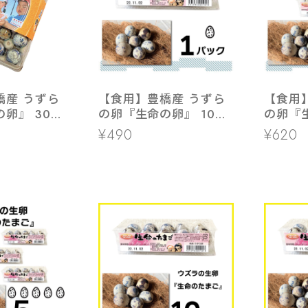
橋産 うずら
【食用】豊橋産 うずら
【食用
卵』 30個
の卵『生命の卵』 10個
の卵『生
ルドパック
入り 1パック
入り 2
¥490
¥620