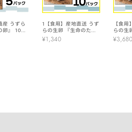
橋産 うずら
1【食用】産地直送 うず
【食用
卵』 10個
らの生卵 『生命のたま
らの生
ク
ご』10個入り×10パック
ご』10
¥1,340
¥3,68
/豊橋名産 新鮮
ク / 