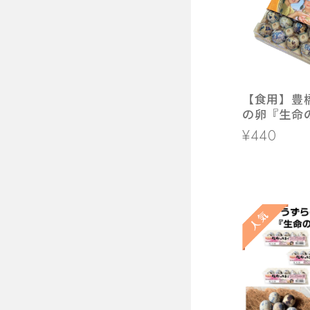
【食用】豊
の卵『生命の
入り モー
¥440