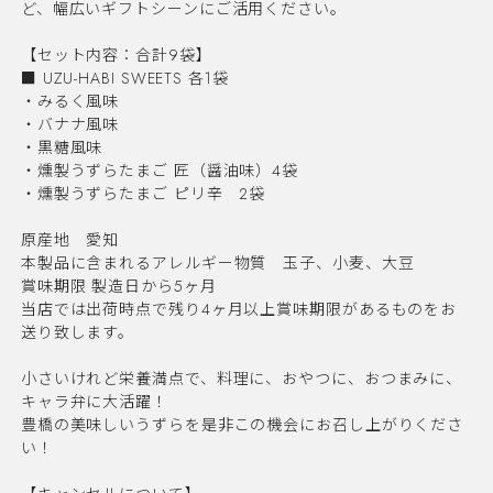
ど、幅広いギフトシーンにご活用ください。
【セット内容：合計9袋】
■ UZU-HABI SWEETS 各1袋
・みるく風味
・バナナ風味
・黒糖風味
・燻製うずらたまご 匠（醤油味）4袋
・燻製うずらたまご ピリ辛 2袋
原産地 愛知
本製品に含まれるアレルギー物質 玉子、小麦、大豆
賞味期限 製造日から5ヶ月
当店では出荷時点で残り4ヶ月以上賞味期限があるものをお
送り致します。
小さいけれど栄養満点で、料理に、おやつに、おつまみに、
キャラ弁に大活躍！
豊橋の美味しいうずらを是非この機会にお召し上がりくださ
い！