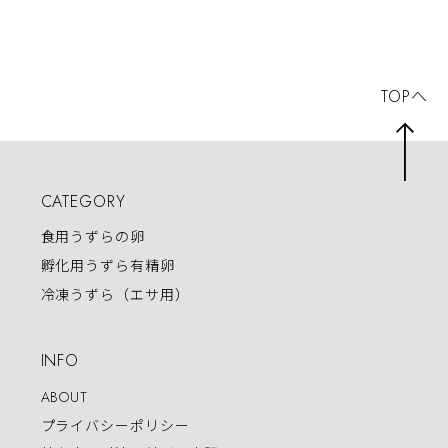
装おつまみ お試し
高タンパク ギルト
詰め合わせ
フリー 個包装 手
提げ袋付き
TOPへ
CATEGORY
食用うずらの卵
孵化用うずら有精卵
冷凍うずら（エサ用）
INFO
ABOUT
プライバシーポリシー