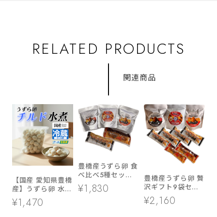
RELATED PRODUCTS
関連商品
豊橋産うずら卵 食
べ比べ5種セット
豊橋産うずら卵 贅
【国産 愛知県豊橋
国産 燻製醤油 ピ
¥1,830
沢ギフト9袋セッ
産】うずら卵 水煮
リ辛 味カレー風
ト 国産燻製と人気
チルド 1kg(約100
¥2,160
¥1,470
旨辛にんにく味 持
スパイス卵の詰め
個)（業務用・冷
ち運び便利な個包
合わせ おつまみ
蔵）