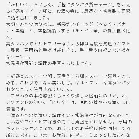
「かわいく、おいしく、手軽にタンパク質チャージ」を叶え
る新感覚スイーツ卵と、お酒の肴にも最適な本格燻製を贅沢
に詰め合わせました。
大切な方への贈り物に。新感覚スイーツ卵（みるく・バナ
ナ・黒糖）と、本格燻製うずら（匠・ピリ辛）の贅沢食べ比
べ。
高タンパクでギルトフリーなうずら卵は健康を気遣うギフト
に最適。専用箱と手提げ袋付きで、手土産や内祝いなど様々
なシーンに。
常温保存可能で調理の手間もありません。
・新感覚のスイーツ卵：国産うずら卵をスイーツ感覚で楽し
める、これまでにない美味しさ。ギルトフリーな高タンパク
おやつとして注目されています。
・こだわりの本格燻製：じっくり燻した醤油味の「匠」と、
アクセントの効いた「ピリ辛」は、晩酌の肴や小腹満たしに
最適です。
・贈る方への気遣い：調理不要・常温保存が可能なため、忙
しい方やアウトドア好きの方にも負担をかけません。 専用の
ギフトボックスに収め、お渡し用のお手提げ袋を同梱してお
届けします。お中元、お歳暮、内祝い、ちょっとしたお礼な